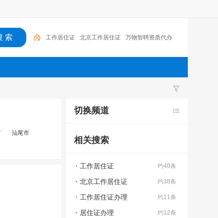
工作居住证
北京工作居住证
万物智聘资质代办
自考
工作居住证办理
菜鸟无忧
居住证办理
亿菲
润滑油
幼升小
居住证
切换频道
市
汕尾市
相关搜索
工作居住证
约40条
北京工作居住证
约38条
工作居住证办理
约11条
居住证办理
约12条