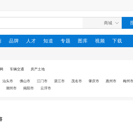
商
品牌
人才
知道
专题
图库
视频
下载
联网
车辆交通
房产土地
汕头市
佛山市
江门市
湛江市
茂名市
肇庆市
惠州市
梅州
潮州市
揭阳市
云浮市
容