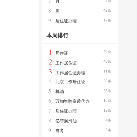
7
6条
月
8
42条
房
9
12条
居住证办理
本周排行
1
40条
居住证
2
40条
工作居住证
3
11条
工作居住证办理
4
38条
北京工作居住证
5
23条
机油
6
10条
万物智聘资质代办
7
12条
居住证办理
8
4条
亿菲润滑油
9
8条
自考