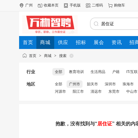
广州
收藏本页
手机版
二维码
购物车
首页
商城
供应
招标
展会
资讯
招
首页
>
商城
>
搜索
行业
全部
教育培训
生活用品
户籍
IT/互
地区
全部
广州市
韶关市
深圳市
珠海市
河源市
阳江市
清远市
东莞市
中山市
抱歉，没有找到与“
居住证
” 相关的内