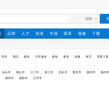
商
品牌
人才
知道
专题
图库
视频
下载
美容
酒店
服务
汽车服务
建材
家具
保健
珠宝
母婴儿童
汕头市
佛山市
江门市
湛江市
茂名市
肇庆市
惠州市
梅州
潮州市
揭阳市
云浮市