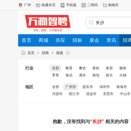
广州
收藏本页
手机版
二维码
购物车
首页
商城
供应
招标
展会
资讯
招
首页
>
招商
>
搜索
行业
全部
教育
餐饮
家纺
家居
服饰
零售
食品
酒水
箱包
娱乐
火锅
地区
全部
广州市
韶关市
深圳市
珠海市
河源市
阳江市
清远市
东莞市
中山市
抱歉，没有找到与“
长沙
” 相关的内容